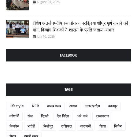
August 01, 2026
विशेष अंतर्जनपदीय स्थानांतरण प्रक्रिया शीघ्र पूर्ण कराने की
मांग, दिव्यांग शिक्षकों ने शासन के प्रति जताया आभार
July 10, 2026
FACEBOOK
TAGS
Lifestyle
NCR
अजब गजब
आगरा
उत्तर प्रदेश
कानपुर
कौशांबी
खेल
दिल्ली
देश विदेश
धर्म-कर्म
प्रयागराज
बिजनेस
भदोही
मिर्ज़ापुर
राशिफल
वाराणसी
शिक्षा
सिनेमा
सेहत
हमारी खबर