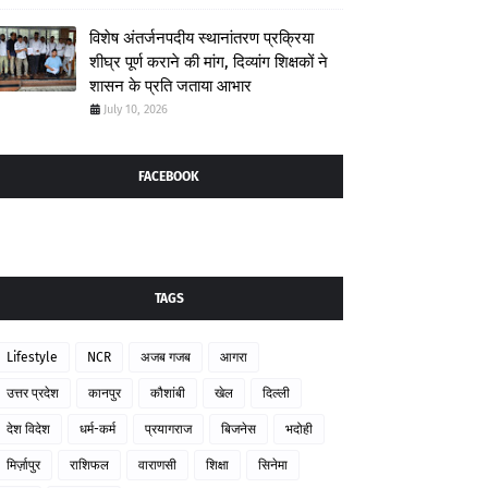
विशेष अंतर्जनपदीय स्थानांतरण प्रक्रिया
शीघ्र पूर्ण कराने की मांग, दिव्यांग शिक्षकों ने
शासन के प्रति जताया आभार
July 10, 2026
FACEBOOK
TAGS
Lifestyle
NCR
अजब गजब
आगरा
उत्तर प्रदेश
कानपुर
कौशांबी
खेल
दिल्ली
देश विदेश
धर्म-कर्म
प्रयागराज
बिजनेस
भदोही
मिर्ज़ापुर
राशिफल
वाराणसी
शिक्षा
सिनेमा