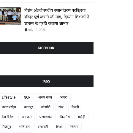
विशेष अंतर्जनपदीय स्थानांतरण प्रक्रिया
शीघ्र पूर्ण कराने की मांग, दिव्यांग शिक्षकों ने
शासन के प्रति जताया आभार
July 10, 2026
FACEBOOK
TAGS
Lifestyle
NCR
अजब गजब
आगरा
उत्तर प्रदेश
कानपुर
कौशांबी
खेल
दिल्ली
देश विदेश
धर्म-कर्म
प्रयागराज
बिजनेस
भदोही
मिर्ज़ापुर
राशिफल
वाराणसी
शिक्षा
सिनेमा