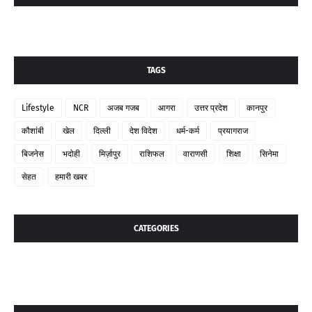
TAGS
Lifestyle
NCR
अजब गजब
आगरा
उत्तर प्रदेश
कानपुर
कौशांबी
खेल
दिल्ली
देश विदेश
धर्म-कर्म
प्रयागराज
बिजनेस
भदोही
मिर्ज़ापुर
राशिफल
वाराणसी
शिक्षा
सिनेमा
सेहत
हमारी खबर
CATEGORIES