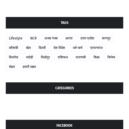
TAGS
Lifestyle
NCR
अजब गजब
आगरा
उत्तर प्रदेश
कानपुर
कौशांबी
खेल
दिल्ली
देश विदेश
धर्म-कर्म
प्रयागराज
बिजनेस
भदोही
मिर्ज़ापुर
राशिफल
वाराणसी
शिक्षा
सिनेमा
सेहत
हमारी खबर
CATEGORIES
FACEBOOK