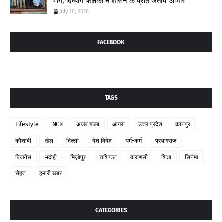
मांग, दिव्यांग शिक्षकों ने शासन के प्रति जताया आभार
July 10, 2026
FACEBOOK
TAGS
Lifestyle
NCR
अजब गजब
आगरा
उत्तर प्रदेश
कानपुर
कौशांबी
खेल
दिल्ली
देश विदेश
धर्म-कर्म
प्रयागराज
बिजनेस
भदोही
मिर्ज़ापुर
राशिफल
वाराणसी
शिक्षा
सिनेमा
सेहत
हमारी खबर
CATEGORIES