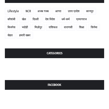
Lifestyle
NCR
अजब गजब
आगरा
उत्तर प्रदेश
कानपुर
कौशांबी
खेल
दिल्ली
देश विदेश
धर्म-कर्म
प्रयागराज
बिजनेस
भदोही
मिर्ज़ापुर
राशिफल
वाराणसी
शिक्षा
सिनेमा
सेहत
हमारी खबर
CATEGORIES
FACEBOOK