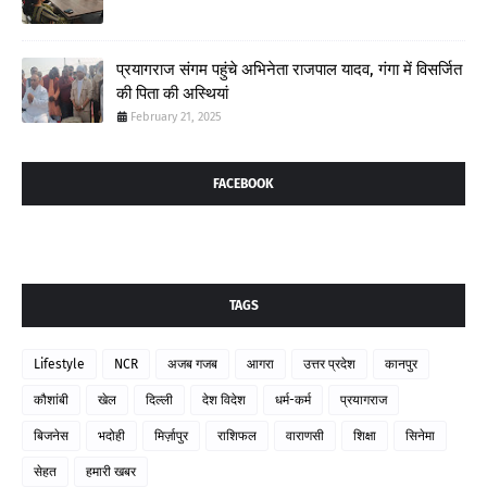
प्रयागराज संगम पहुंचे अभिनेता राजपाल यादव, गंगा में विसर्जित
की पिता की अस्थियां
February 21, 2025
FACEBOOK
TAGS
Lifestyle
NCR
अजब गजब
आगरा
उत्तर प्रदेश
कानपुर
कौशांबी
खेल
दिल्ली
देश विदेश
धर्म-कर्म
प्रयागराज
बिजनेस
भदोही
मिर्ज़ापुर
राशिफल
वाराणसी
शिक्षा
सिनेमा
सेहत
हमारी खबर