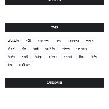
FACEBOOK
TAGS
Lifestyle
NCR
अजब गजब
आगरा
उत्तर प्रदेश
कानपुर
कौशांबी
खेल
दिल्ली
देश विदेश
धर्म-कर्म
प्रयागराज
बिजनेस
भदोही
मिर्ज़ापुर
राशिफल
वाराणसी
शिक्षा
सिनेमा
सेहत
हमारी खबर
CATEGORIES