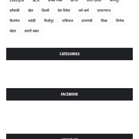
Lifestyle
NCR
अजब गजब
आगरा
उत्तर प्रदेश
कानपुर
कौशांबी
खेल
दिल्ली
देश विदेश
धर्म-कर्म
प्रयागराज
बिजनेस
भदोही
मिर्ज़ापुर
राशिफल
वाराणसी
शिक्षा
सिनेमा
सेहत
हमारी खबर
CATEGORIES
FACEBOOK