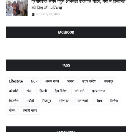
प्रयागराज संगम पहुंचे अभिनेता राजपाल यादव, गंगा में विसर्जित
की पिता की अस्थियां
February 21, 2025
FACEBOOK
TAGS
Lifestyle
NCR
अजब गजब
आगरा
उत्तर प्रदेश
कानपुर
कौशांबी
खेल
दिल्ली
देश विदेश
धर्म-कर्म
प्रयागराज
बिजनेस
भदोही
मिर्ज़ापुर
राशिफल
वाराणसी
शिक्षा
सिनेमा
सेहत
हमारी खबर