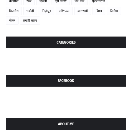
कौशांबी
खेल
दिल्ली
देश विदेश
धर्म-कर्म
प्रयागराज
बिजनेस
भदोही
मिर्ज़ापुर
राशिफल
वाराणसी
शिक्षा
सिनेमा
सेहत
हमारी खबर
CATEGORIES
FACEBOOK
ABOUT ME