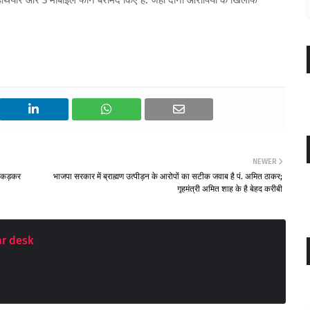
 हथियार और 3 मोबाइल फोन बरामद किए हैं. जहां दोनों आरोपियों के खिलाफ
NEWER
 पकड़कर
भाजपा सरकार में ब्राह्मण उत्पीड़न के आरोपों का सटीक जवाब है पं. अमित ठाकर;
गृहमंत्री अमित शाह के है बेहद करीबी
r desk