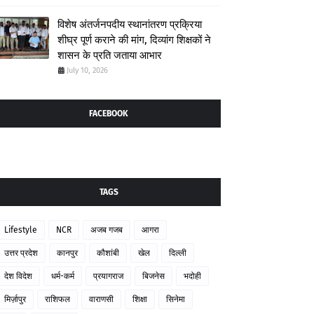
विशेष अंतर्जनपदीय स्थानांतरण प्रक्रिया
शीघ्र पूर्ण कराने की मांग, दिव्यांग शिक्षकों ने
शासन के प्रति जताया आभार
July 10, 2026
FACEBOOK
TAGS
Lifestyle
NCR
अजब गजब
आगरा
उत्तर प्रदेश
कानपुर
कौशांबी
खेल
दिल्ली
देश विदेश
धर्म-कर्म
प्रयागराज
बिजनेस
भदोही
मिर्ज़ापुर
राशिफल
वाराणसी
शिक्षा
सिनेमा