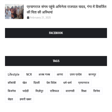
प्रयागराज संगम पहुंचे अभिनेता राजपाल यादव, गंगा में विसर्जित
की पिता की अस्थियां
February 21, 2025
FACEBOOK
TAGS
Lifestyle
NCR
अजब गजब
आगरा
उत्तर प्रदेश
कानपुर
कौशांबी
खेल
दिल्ली
देश विदेश
धर्म-कर्म
प्रयागराज
बिजनेस
भदोही
मिर्ज़ापुर
राशिफल
वाराणसी
शिक्षा
सिनेमा
सेहत
हमारी खबर