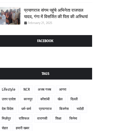
प्रयागराज संगम पहुंचे अभिनेता राजपाल
यादव, गंगा में विसर्जित की पिता की अस्थियां
February 21, 2025
FACEBOOK
TAGS
Lifestyle
NCR
अजब गजब
आगरा
उत्तर प्रदेश
कानपुर
कौशांबी
खेल
दिल्ली
देश विदेश
धर्म-कर्म
प्रयागराज
बिजनेस
भदोही
मिर्ज़ापुर
राशिफल
वाराणसी
शिक्षा
सिनेमा
सेहत
हमारी खबर