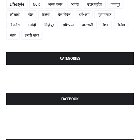
Lifestyle
NCR
अजब गजब
आगरा
उत्तर प्रदेश
कानपुर
कौशांबी
खेल
दिल्ली
देश विदेश
धर्म-कर्म
प्रयागराज
बिजनेस
भदोही
मिर्ज़ापुर
राशिफल
वाराणसी
शिक्षा
सिनेमा
सेहत
हमारी खबर
CATEGORIES
FACEBOOK