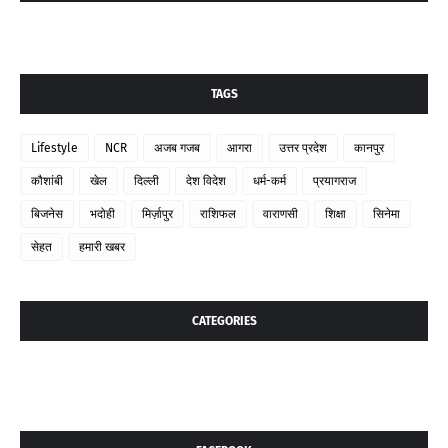
TAGS
Lifestyle
NCR
अजब गजब
आगरा
उत्तर प्रदेश
कानपुर
कौशांबी
खेल
दिल्ली
देश विदेश
धर्म-कर्म
प्रयागराज
बिजनेस
भदोही
मिर्ज़ापुर
राशिफल
वाराणसी
शिक्षा
सिनेमा
सेहत
हमारी खबर
CATEGORIES