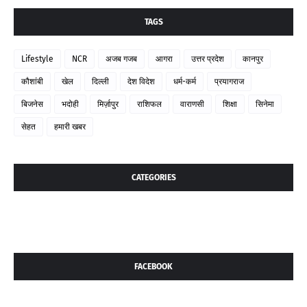
TAGS
Lifestyle
NCR
अजब गजब
आगरा
उत्तर प्रदेश
कानपुर
कौशांबी
खेल
दिल्ली
देश विदेश
धर्म-कर्म
प्रयागराज
बिजनेस
भदोही
मिर्ज़ापुर
राशिफल
वाराणसी
शिक्षा
सिनेमा
सेहत
हमारी खबर
CATEGORIES
FACEBOOK