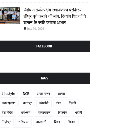
विशेष अंतर्जनपदीय स्थानांतरण प्रक्रिया
शीघ्र पूर्ण कराने की मांग, दिव्यांग शिक्षकों ने
शासन के प्रति जताया आभार
July 10, 2026
FACEBOOK
TAGS
Lifestyle
NCR
अजब गजब
आगरा
उत्तर प्रदेश
कानपुर
कौशांबी
खेल
दिल्ली
देश विदेश
धर्म-कर्म
प्रयागराज
बिजनेस
भदोही
मिर्ज़ापुर
राशिफल
वाराणसी
शिक्षा
सिनेमा