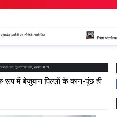
ंगोष्ठी आयोजित
विशेष अंतर्जनपदीय स्थानांतरण प्रक्रिया
जताया आभार
िल्लों के कान-पूंछ ही चबा डाले, मारपीट भी की
रूप में बेजुबान पिल्लों के कान-पूंछ ही