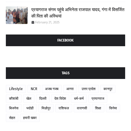
प्रयागराज संगम पहुंचे अभिनेता राजपाल यादव, गंगा में विसर्जित
की पिता की अस्थियां
February 21, 2025
FACEBOOK
TAGS
Lifestyle
NCR
अजब गजब
आगरा
उत्तर प्रदेश
कानपुर
कौशांबी
खेल
दिल्ली
देश विदेश
धर्म-कर्म
प्रयागराज
बिजनेस
भदोही
मिर्ज़ापुर
राशिफल
वाराणसी
शिक्षा
सिनेमा
सेहत
हमारी खबर