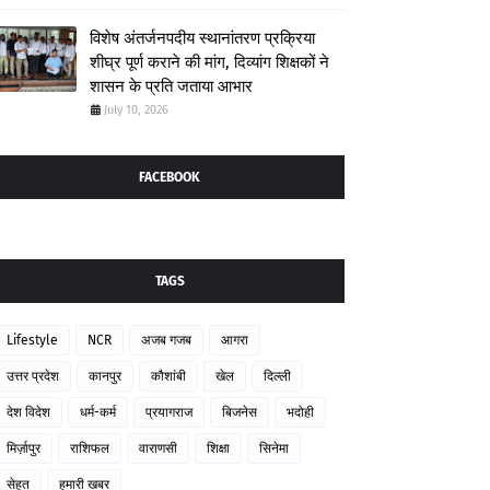
विशेष अंतर्जनपदीय स्थानांतरण प्रक्रिया
शीघ्र पूर्ण कराने की मांग, दिव्यांग शिक्षकों ने
शासन के प्रति जताया आभार
July 10, 2026
FACEBOOK
TAGS
Lifestyle
NCR
अजब गजब
आगरा
उत्तर प्रदेश
कानपुर
कौशांबी
खेल
दिल्ली
देश विदेश
धर्म-कर्म
प्रयागराज
बिजनेस
भदोही
मिर्ज़ापुर
राशिफल
वाराणसी
शिक्षा
सिनेमा
सेहत
हमारी खबर