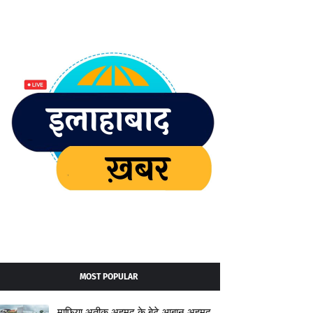
MOST POPULAR
माफिया अतीक अहमद के बेटे आबान अहमद