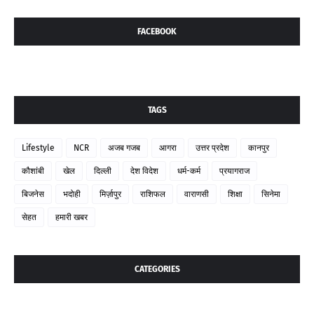
FACEBOOK
TAGS
Lifestyle
NCR
अजब गजब
आगरा
उत्तर प्रदेश
कानपुर
कौशांबी
खेल
दिल्ली
देश विदेश
धर्म-कर्म
प्रयागराज
बिजनेस
भदोही
मिर्ज़ापुर
राशिफल
वाराणसी
शिक्षा
सिनेमा
सेहत
हमारी खबर
CATEGORIES