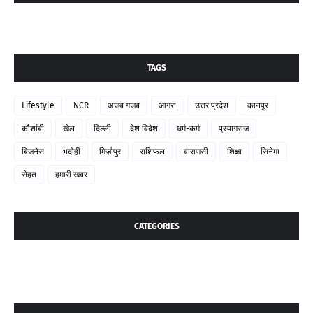
TAGS
Lifestyle
NCR
अजब गजब
आगरा
उत्तर प्रदेश
कानपुर
कौशांबी
खेल
दिल्ली
देश विदेश
धर्म-कर्म
प्रयागराज
बिजनेस
भदोही
मिर्ज़ापुर
राशिफल
वाराणसी
शिक्षा
सिनेमा
सेहत
हमारी खबर
CATEGORIES