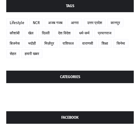
TAGS
Lifestyle
NCR
अजब गजब
आगरा
उत्तर प्रदेश
कानपुर
कौशांबी
खेल
दिल्ली
देश विदेश
धर्म-कर्म
प्रयागराज
बिजनेस
भदोही
मिर्ज़ापुर
राशिफल
वाराणसी
शिक्षा
सिनेमा
सेहत
हमारी खबर
CATEGORIES
FACEBOOK