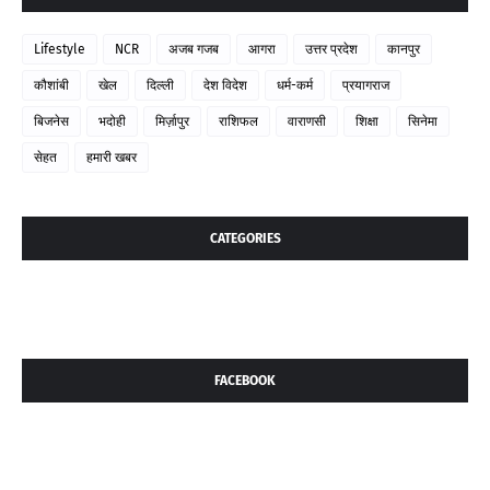
Lifestyle
NCR
अजब गजब
आगरा
उत्तर प्रदेश
कानपुर
कौशांबी
खेल
दिल्ली
देश विदेश
धर्म-कर्म
प्रयागराज
बिजनेस
भदोही
मिर्ज़ापुर
राशिफल
वाराणसी
शिक्षा
सिनेमा
सेहत
हमारी खबर
CATEGORIES
FACEBOOK