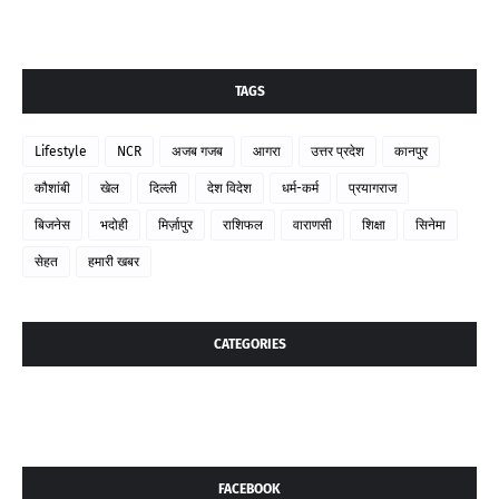
TAGS
Lifestyle
NCR
अजब गजब
आगरा
उत्तर प्रदेश
कानपुर
कौशांबी
खेल
दिल्ली
देश विदेश
धर्म-कर्म
प्रयागराज
बिजनेस
भदोही
मिर्ज़ापुर
राशिफल
वाराणसी
शिक्षा
सिनेमा
सेहत
हमारी खबर
CATEGORIES
FACEBOOK