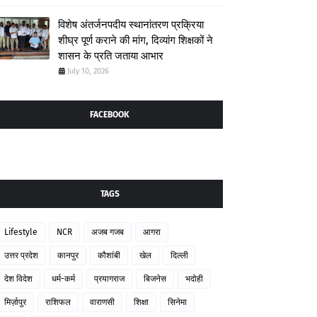
विशेष अंतर्जनपदीय स्थानांतरण प्रक्रिया
शीघ्र पूर्ण कराने की मांग, दिव्यांग शिक्षकों ने
शासन के प्रति जताया आभार
July 10, 2026
FACEBOOK
TAGS
Lifestyle
NCR
अजब गजब
आगरा
उत्तर प्रदेश
कानपुर
कौशांबी
खेल
दिल्ली
देश विदेश
धर्म-कर्म
प्रयागराज
बिजनेस
भदोही
मिर्ज़ापुर
राशिफल
वाराणसी
शिक्षा
सिनेमा