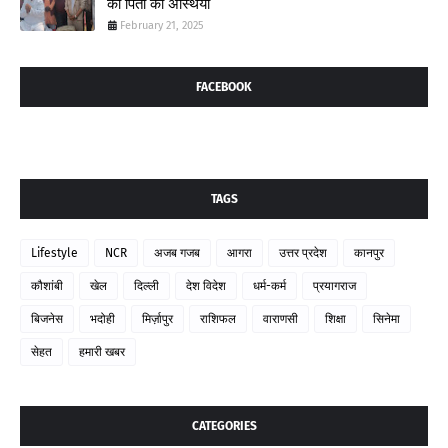
की पिता की अस्थियां
February 21, 2025
FACEBOOK
TAGS
Lifestyle
NCR
अजब गजब
आगरा
उत्तर प्रदेश
कानपुर
कौशांबी
खेल
दिल्ली
देश विदेश
धर्म-कर्म
प्रयागराज
बिजनेस
भदोही
मिर्ज़ापुर
राशिफल
वाराणसी
शिक्षा
सिनेमा
सेहत
हमारी खबर
CATEGORIES