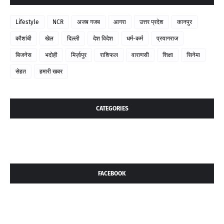
Lifestyle
NCR
अजब गजब
आगरा
उत्तर प्रदेश
कानपुर
कौशांबी
खेल
दिल्ली
देश विदेश
धर्म-कर्म
प्रयागराज
बिजनेस
भदोही
मिर्ज़ापुर
राशिफल
वाराणसी
शिक्षा
सिनेमा
सेहत
हमारी खबर
CATEGORIES
FACEBOOK