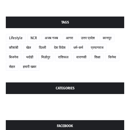
TAGS
Lifestyle
NCR
अजब गजब
आगरा
उत्तर प्रदेश
कानपुर
कौशांबी
खेल
दिल्ली
देश विदेश
धर्म-कर्म
प्रयागराज
बिजनेस
भदोही
मिर्ज़ापुर
राशिफल
वाराणसी
शिक्षा
सिनेमा
सेहत
हमारी खबर
CATEGORIES
FACEBOOK