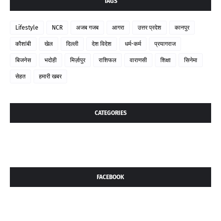
TAGS
Lifestyle
NCR
अजब गजब
आगरा
उत्तर प्रदेश
कानपुर
कौशांबी
खेल
दिल्ली
देश विदेश
धर्म-कर्म
प्रयागराज
बिजनेस
भदोही
मिर्ज़ापुर
राशिफल
वाराणसी
शिक्षा
सिनेमा
सेहत
हमारी खबर
CATEGORIES
FACEBOOK