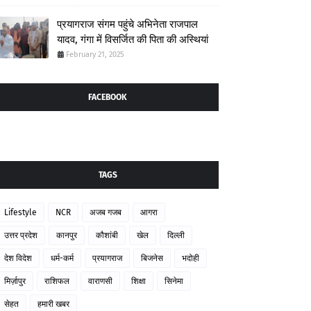
प्रयागराज संगम पहुंचे अभिनेता राजपाल
यादव, गंगा में विसर्जित की पिता की अस्थियां
February 21, 2025
FACEBOOK
TAGS
Lifestyle
NCR
अजब गजब
आगरा
उत्तर प्रदेश
कानपुर
कौशांबी
खेल
दिल्ली
देश विदेश
धर्म-कर्म
प्रयागराज
बिजनेस
भदोही
मिर्ज़ापुर
राशिफल
वाराणसी
शिक्षा
सिनेमा
सेहत
हमारी खबर