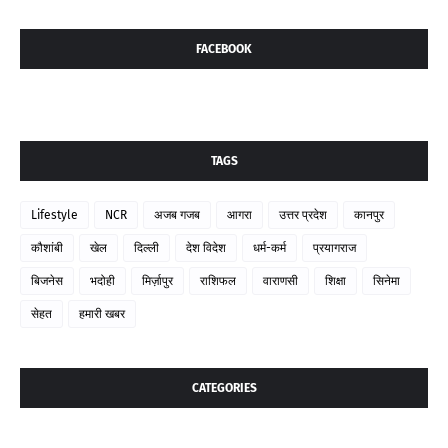
FACEBOOK
TAGS
Lifestyle
NCR
अजब गजब
आगरा
उत्तर प्रदेश
कानपुर
कौशांबी
खेल
दिल्ली
देश विदेश
धर्म-कर्म
प्रयागराज
बिजनेस
भदोही
मिर्ज़ापुर
राशिफल
वाराणसी
शिक्षा
सिनेमा
सेहत
हमारी खबर
CATEGORIES