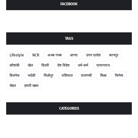
FACEBOOK
TAGS
Lifestyle
NCR
अजब गजब
आगरा
उत्तर प्रदेश
कानपुर
कौशांबी
खेल
दिल्ली
देश विदेश
धर्म-कर्म
प्रयागराज
बिजनेस
भदोही
मिर्ज़ापुर
राशिफल
वाराणसी
शिक्षा
सिनेमा
सेहत
हमारी खबर
CATEGORIES