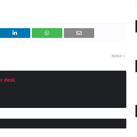
NEWER
r desk