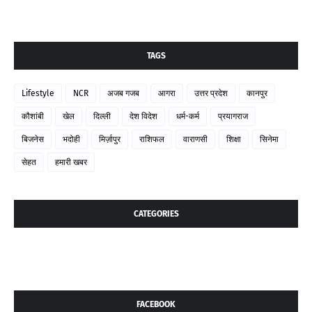
TAGS
Lifestyle
NCR
अजब गजब
आगरा
उत्तर प्रदेश
कानपुर
कौशांबी
खेल
दिल्ली
देश विदेश
धर्म-कर्म
प्रयागराज
बिजनेस
भदोही
मिर्ज़ापुर
राशिफल
वाराणसी
शिक्षा
सिनेमा
सेहत
हमारी खबर
CATEGORIES
FACEBOOK