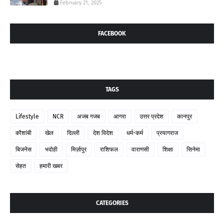
February 21, 2025
FACEBOOK
TAGS
Lifestyle
NCR
अजब गजब
आगरा
उत्तर प्रदेश
कानपुर
कौशांबी
खेल
दिल्ली
देश विदेश
धर्म-कर्म
प्रयागराज
बिजनेस
भदोही
मिर्ज़ापुर
राशिफल
वाराणसी
शिक्षा
सिनेमा
सेहत
हमारी खबर
CATEGORIES