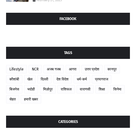
February 21, 2025
FACEBOOK
TAGS
Lifestyle
NCR
अजब गजब
आगरा
उत्तर प्रदेश
कानपुर
कौशांबी
खेल
दिल्ली
देश विदेश
धर्म-कर्म
प्रयागराज
बिजनेस
भदोही
मिर्ज़ापुर
राशिफल
वाराणसी
शिक्षा
सिनेमा
सेहत
हमारी खबर
CATEGORIES