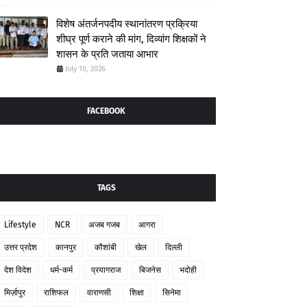
विशेष अंतर्जनपदीय स्थानांतरण प्रक्रिया
शीघ्र पूर्ण कराने की मांग, दिव्यांग शिक्षकों ने
शासन के प्रति जताया आभार
July 10, 2026
FACEBOOK
TAGS
Lifestyle
NCR
अजब गजब
आगरा
उत्तर प्रदेश
कानपुर
कौशांबी
खेल
दिल्ली
देश विदेश
धर्म-कर्म
प्रयागराज
बिजनेस
भदोही
मिर्ज़ापुर
राशिफल
वाराणसी
शिक्षा
सिनेमा