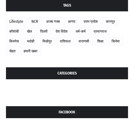
TAGS
Lifestyle
NCR
अजब गजब
आगरा
उत्तर प्रदेश
कानपुर
कौशांबी
खेल
दिल्ली
देश विदेश
धर्म-कर्म
प्रयागराज
बिजनेस
भदोही
मिर्ज़ापुर
राशिफल
वाराणसी
शिक्षा
सिनेमा
सेहत
हमारी खबर
CATEGORIES
FACEBOOK